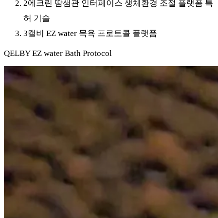
2
에크린 땀샘관 인터페이스 생체환경 조절 플랫폼 특
허 기술
3
캘비 EZ water 목욕 프로토콜 플랫폼
QELBY EZ water Bath Protocol