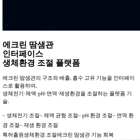
에크린 땀샘관
인터페이스
생체환경 조절 플랫폼
에크린 땀샘관의 구조와 배출, 흡수 고유 기능을 인터페이
스로 활용하여,
생체전기·체액·pH·면역·재생환경을 조절하는 플랫폼 기
술.
–
생체전기 조절
–
체액 균형 조절
–
pH 환경 조절
–
면역 환
경 조절
–
재생 환경 조절
특허출원
생체환경 조절
에크린 땀샘관 기능 회복