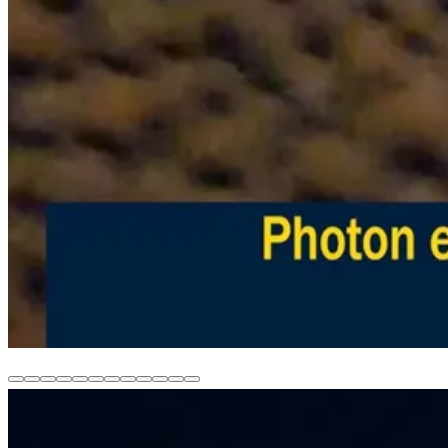
첨단 바이오 기술 기업
과학으로 검증된
임상실험 보고서
SCI 논문 5편
KCI 논문 3편
글로벌 15개 대학 . 연구기관
FDA 안전성
확보된 임상 데이터.
검증문 안전성.
에크린 땀샘관 인터페이스
캘비
01
생체환경 조절 솔루션
목욕
EZ
5대 솔루션 플랫폼
0
패
0
움합
소마티
0
식물
월니스
0
확보
게재
게재
- CRO
테스트
바이오
프로토
wate
2
치
3
침구
드
4
소마티
식품
5
볼
콜
r
드