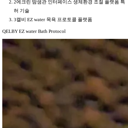
2
에크린 땀샘관 인터페이스 생체환경 조절 플랫폼 특
허 기술
3
캘비 EZ water 목욕 프로토콜 플랫폼
QELBY EZ water Bath Protocol