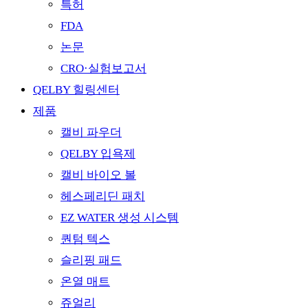
특허
FDA
논문
CRO·실험보고서
QELBY 힐링센터
제품
캘비 파우더
QELBY 입욕제
캘비 바이오 볼
헤스페리딘 패치
EZ WATER 생성 시스템
퀀텀 텍스
슬리핑 패드
온열 매트
쥬얼리