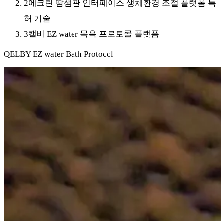
2
에크린 땀샘관 인터페이스 생체환경 조절 플랫폼 특
허 기술
3
캘비 EZ water 목욕 프로토콜 플랫폼
QELBY EZ water Bath Protocol