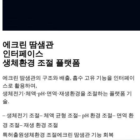
에크린 땀샘관
인터페이스
생체환경 조절 플랫폼
에크린 땀샘관의 구조와 배출, 흡수 고유 기능을 인터페이
스로 활용하여,
생체전기·체액·pH·면역·재생환경을 조절하는 플랫폼 기
술.
–
생체전기 조절
–
체액 균형 조절
–
pH 환경 조절
–
면역 환
경 조절
–
재생 환경 조절
특허출원
생체환경 조절
에크린 땀샘관 기능 회복