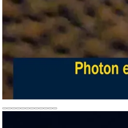
첨단 바이오 기술 기업
과학으로 검증된
임상실험 보고서
SCI 논문 5편
KCI 논문 3편
글로벌 15개 대학 . 연구기관
FDA 안전성
확보된 임상 데이터.
검증문 안전성.
에크린 땀샘관 인터페이스
캘비
01
생체환경 조절 솔루션
목욕
EZ
5대 솔루션 플랫폼
0
패
0
움합
소마티
0
식물
월니스
0
확보
게재
게재
- CRO
테스트
바이오
프로토
wate
2
치
3
침구
드
4
소마티
식품
5
볼
콜
r
드