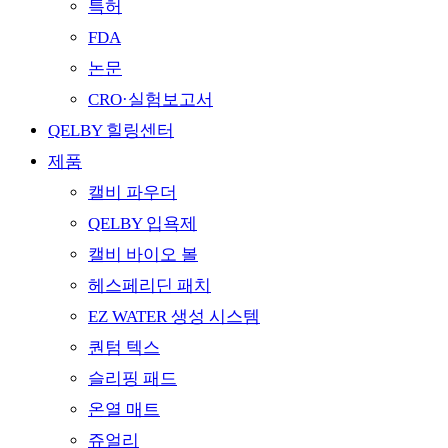
특허
FDA
논문
CRO·실험보고서
QELBY 힐링센터
제품
캘비 파우더
QELBY 입욕제
캘비 바이오 볼
헤스페리딘 패치
EZ WATER 생성 시스템
퀀텀 텍스
슬리핑 패드
온열 매트
쥬얼리